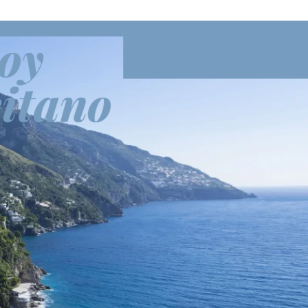
oy
itano