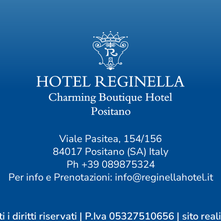
Viale Pasitea, 154/156
84017 Positano (SA) Italy
Ph
+39 089875324
Per info e Prenotazioni:
info@reginellahotel.it
 i diritti riservati | P.Iva 05327510656 | sito real