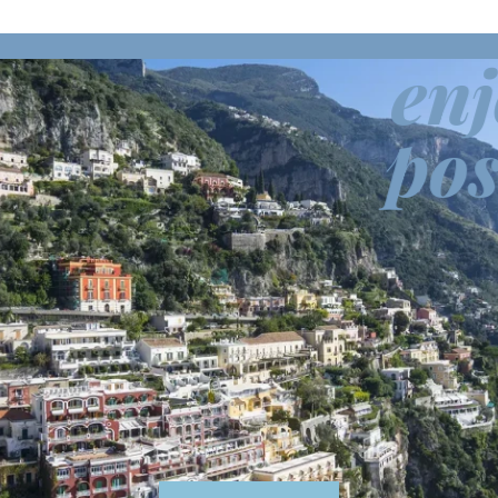
enj
pos